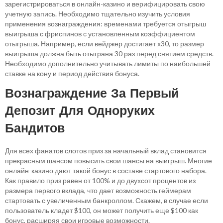
зарегистрироваться в онлайн-казино и верифицировать свою
учетную запись. Необходимо тщательно изучить условия
применения вознаграждения: временами требуется отыгрыш
выигрыша с фриспинов с установленным коэффициентом
отыгрыша. Например, если вейджер достигает x30, то размер
выигрыша должна быть отыграна 30 раз перед снятием средств.
Необходимо дополнительно учитывать лимиты по наибольшей
ставке на кону и период действия бонуса.
Вознаграждение За Первый
Депозит Для Одноруких
Бандитов
Для всех фанатов слотов приз за начальный вклад становится
прекрасным шансом повысить свои шансы на выигрыш. Многие
онлайн-казино дают такой бонус в составе стартового набора.
Как правило приз равен от 100% и до двухсот процентов из
размера первого вклада, что дает возможность геймерам
стартовать с увеличенным банкроллом. Скажем, в случае если
пользователь кладет $100, он может получить еще $100 как
бонус, расширяя свои игровые возможности.