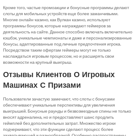
Кроме того, частые промоакции и бонусные программы делают
слоты для мобильных устройств еще более заманчивыми.
Многие онлайн-казино, как Вулкан казино, используют
программы бонусов, которые награждают геймеров за
деятельность на сайте. Данное способно включать включительно
кэшбэк, уникальные чемпионаты и даже и персонализированные
бонусы, адаптированные под личные предпочтения игрока.
Посредством таким офертам геймеры могут не только
наслаждаться игровым процессом, но и расширять свои
возможности на крупный выигрыш.
Отзывы Клиентов О Игровых
Машинах С Призами
Пользователи зачастую замечают, что слоты с бонусами
обеспечивают уникальные перспективы для увеличения
выигрышей. Бонусные раунды и безвозмездные спины не только
вносят адреналина, но и предоставляют шанс продлить
геймплей без дополнительных затрат. Множество игроки
подчеркивают, что эти функции сделают процесс более
захватывающей и разнообразной. Особенно распространены