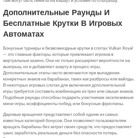
там могут быть лимиты на кэшаут и условия по отыгрышу.
Дополнительные Раунды И
Бесплатные Крутки В Игровых
Автоматах
Бонусные турниры и безвозмездные крутки в слотах Vulkan Royal
— это главные факторы, которые привлекают игроков в
виртуальные казино. Они не только расширяют вероятности на
выигрыш, но и добавляют азарту в процесс игры.
Дополнительные этапы часто включаются при выпадении
конкретных знаков на барабанах, таких как разбросы или вайлды.
В некоторых игровых слотах для включения дополнительной
игры требуется составить комбинацию из трех или свыше знаков.
Подобные раунды способны подарить участникам эксклюзивные
мини-игры, коэффициенты побед, или бонусные фриспины.
Даровые вращения представляют собой одним из самых
известных категорий бонусов. Они позволяют пользователям
вращать барабаны без затрат своих средств, что предоставляет
шанс заработать реальные деньги без опасности потерь.