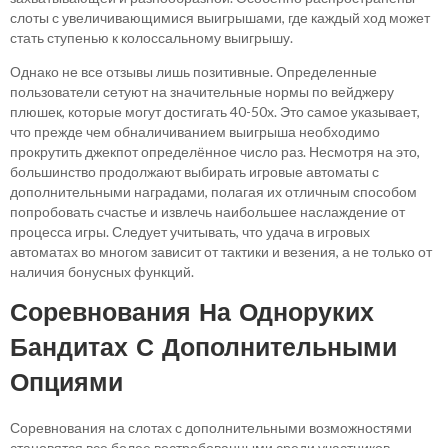
слоты с увеличивающимися выигрышами, где каждый ход может
стать ступенью к колоссальному выигрышу.
Однако не все отзывы лишь позитивные. Определенные
пользователи сетуют на значительные нормы по вейджеру
плюшек, которые могут достигать 40-50x. Это самое указывает,
что прежде чем обналичиванием выигрыша необходимо
прокрутить джекпот определённое число раз. Несмотря на это,
большинство продолжают выбирать игровые автоматы с
дополнительными наградами, полагая их отличным способом
попробовать счастье и извлечь наибольшее наслаждение от
процесса игры. Следует учитывать, что удача в игровых
автоматах во многом зависит от тактики и везения, а не только от
наличия бонусных функций.
Соревнования На Одноруких
Бандитах С Дополнительными
Опциями
Соревнования на слотах с дополнительными возможностями
становятся все более востребованными среди участников,