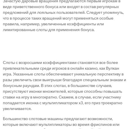
Зачастую даровые вращения предлагаются первым игрокам в
виде приветственного бонуса или входят в состав регулярных
предложений для лояльных пользователей. Следует упомянуть,
что в процессе таких вращений могут применяться особые
правила, например, увеличенные коэффициенты или
лимитированные слоты для применения бонуса.
Автоматы С Увеличенными
Множителями
Слоты с возросшими коэффициентами становятся все более
привлекательными среди игроков в онлайн казино, как Вулкан
игра. Указанные слоты обеспечивают уникальную перспективу в
разы увеличить свои выигрыши благодаря специальным знакам и
бонусным раундам. В этих слотах, в большинстве случаев,
присутствуют иконки множителей, которые способны повышать
ставки на игру в многократно. Скажем, в случае, если участнику
попадается иконка с мультипликатором x3, его приз троекратно
увеличивается.
Большинство слотовые машины предлагают возможности,
которые включают мультипликаторы во время фриспинов или