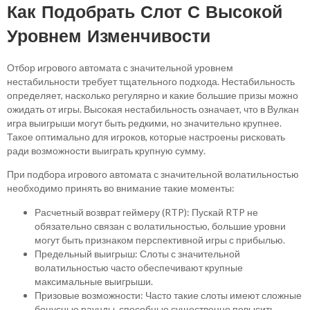
Как Подобрать Слот С Высокой
Уровнем Изменчивости
Отбор игрового автомата с значительной уровнем
нестабильности требует тщательного подхода. Нестабильность
определяет, насколько регулярно и какие большие призы можно
ожидать от игры. Высокая нестабильность означает, что в Вулкан
игра выигрыши могут быть редкими, но значительно крупнее.
Такое оптимально для игроков, которые настроены рисковать
ради возможности выиграть крупную сумму.
При подбора игрового автомата с значительной волатильностью
необходимо принять во внимание такие моменты:
Расчетный возврат геймеру (RTP): Пускай RTP не
обязательно связан с волатильностью, большие уровни
могут быть признаком перспективной игры с прибылью.
Предельный выигрыш: Слоты с значительной
волатильностью часто обеспечивают крупные
максимальные выигрыши.
Призовые возможности: Часто такие слоты имеют сложные
бонусные раунды, способные существенно повысить