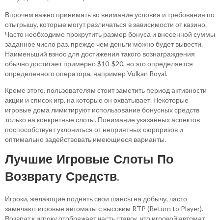
Впрочем важно принимать во внимание условия и требования по
отыгрышу, которые могут различаться в зависимости от казино.
Часто необходимо прокрутить размер бонуса и внесенной суммы
заданное число раз, прежде чем деньги можно будет вывести.
Наименьший взнос для достижения такого вознаграждения
обычно достигает примерно $10-$20, но это определяется
определенного оператора, например Vulkan Royal.
Кроме этого, пользователям стоит заметить период активности
акции и список игр, на которые он охватывает. Некоторые
игровые дома лимитируют использование бонусных средств
только на конкретные слоты. Понимание указанных аспектов
поспособствует уклониться от неприятных сюрпризов и
оптимально задействовать имеющиеся варианты.
Лучшие Игровые Слоты По
Возврату Средств.
Игроки, желающие поднять свои шансы на добычу, часто
замечают игровые автоматы с высоким RTP (Return to Player).
Возврат к игроку отображает часть ставок, что игровой автомат