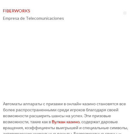
FIBERWORKS
Empresa de Telecomunicaciones
АВТОМАТЫ АВТОМАТЫ С
БОНУСАМИ В ОНЛАЙН-
КАЗИНО
АВТОМАТЫ АВТОМАТЫ С
БОНУСАМИ В ОНЛАЙН-
КАЗИНО
Автоматы аппараты с призами в онлайн-казино становятся все
более распространенными среди игроков благодаря своей
возможности расширить шансы на успех. Эти призовые
возможности, такие как в
Вулкан казино
, содержат даровые
вращения, коэффициенты выигрышей и специальные символы,
активирующие уникальные раунды. Безвозмездные спины —