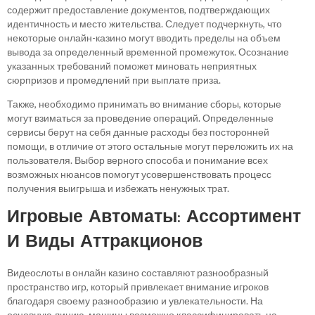
содержит предоставление документов, подтверждающих
идентичность и место жительства. Следует подчеркнуть, что
некоторые онлайн-казино могут вводить пределы на объем
вывода за определенный временной промежуток. Осознание
указанных требований поможет миновать неприятных
сюрпризов и промедлений при выплате приза.
Также, необходимо принимать во внимание сборы, которые
могут взиматься за проведение операций. Определенные
сервисы берут на себя данные расходы без посторонней
помощи, в отличие от этого остальные могут переложить их на
пользователя. Выбор верного способа и понимание всех
возможных нюансов помогут усовершенствовать процесс
получения выигрыша и избежать ненужных трат.
Игровые Автоматы: Ассортимент
И Виды Аттракционов
Видеослоты в онлайн казино составляют разнообразный
пространство игр, который привлекает внимание игроков
благодаря своему разнообразию и увлекательности. На
основную линию, машины возможно классифицировать на