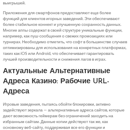
выигрышей.
Приложения для смартфонов предоставляют еще более
функций для клиентов игорных заведений. Эти обеспечивают
более стабильное коннект и улучшенную сохранность данных.
Многие аппы содержат в своей структуре уникальные функции,
например, как пуш-сообщения о свежих промоакциях или
турнирах. Необходимо отметить, что софт в большинстве случаев
оптимизированы для использования на конкретных платформах,
таких как iOS или Android, что обеспечивает гарантировать
лучшей производительности и снижения лагов в играх.
Актуальные Альтернативные
Адреса Казино: Рабочие URL-
Адреса
Игровые заведения, пытаясь обойти блокировки, активно
задействуют зеркала — альтернативные адреса сайтов, которые
дают возможность геймерам без ограничений заходить на
избранным сайтам. Данные копии действуют так же, как
основному веб-сайту, поддерживая все его функции и