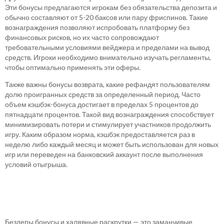
Эти бонусы предлагаются игрокам без обязательства депозита и
обычно составляют от 5-20 баксов или пару фриспинов. Такие
вознаграждения позволяют испробовать платформу без
финансовых рисков, но их часто сопровождают
требовательными условиями вейджера и пределами на вывод
средств. Игроки необходимо внимательно изучать регламенты,
чтобы оптимально применять эти оферы.
Также важны бонусы возврата, какие рефандят пользователям
долю проигранных средств за определенный период. Часто
объем кэшбэк-бонуса достигает в пределах 5 процентов до
пятнадцати процентов. Такой вид вознаграждения способствует
минимизировать потери и стимулирует участников продолжить
игру. Каким образом норма, кэшбэк предоставляется раз в
неделю либо каждый месяц и может быть использован для новых
игр или переведен на банковский аккаунт после выполнения
условий отыгрыша.
Бездепы Вознаграждения И
Халявные Спины
Бездепы бонусы и халявные раскрутки — это заманчивые