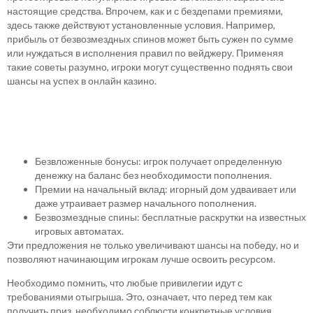
настоящие средства. Впрочем, как и с бездепами премиями,
здесь также действуют установленные условия. Например,
прибыль от безвозмездных спинов может быть сужен по сумме
или нуждаться в исполнения правил по вейджеру. Применяя
такие советы разумно, игроки могут существенно поднять свои
шансы на успех в онлайн казино.
Вступительные Оферты И
Промоакции
Безвложенные бонусы: игрок получает определенную
денежку на баланс без необходимости пополнения.
Премии на начальный вклад: игорный дом удваивает или
даже утраивает размер начального пополнения.
Безвозмездные спины: бесплатные раскрутки на известных
игровых автоматах.
Эти предложения не только увеличивают шансы на победу, но и
позволяют начинающим игрокам лучше освоить ресурсом.
Необходимо помнить, что любые привилегии идут с
требованиями отыгрыша. Это, означает, что перед тем как
получить приз, необходимо соблюсти конкретные условия.