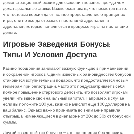
демонстрационный режим для освоения новинок, прежде чем
делать реальные ставки. Важно осознавать, что несмотря на то,
что тестовые версии дают полное представление о принципах
игры, они не всегда отражают настоящий адреналин и
адреналин, которые появляются в процессе игры на настоящие
деньги.
Игровые Заведения Бонусы:
Типы И Условия Доступа
Казино поощрения занимают важную функцию в приманивании
и сохранении игроков. Одним известных разновидностей бонусов
становится вступительный подарок, что предоставляется новым
геймерам при регистрации. Часто это предусматривает в себя
полное повышение стартового депозита, что позволяет игрокам
увеличить вдвое свой начальный капитал. Например, в случае
если вы положите 100 у.е., казино начислит еще 100 долларов на
ваш баланс. Однако важно принимать во внимание правила
отыгрыша, изменяющиеся в диапазоне от 20x до 50x от бонусной
суммы.
Другой известный тип бонусов — это поощрения без депозита.