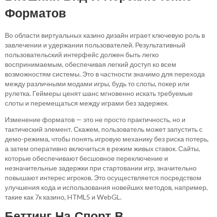
Форматов
Во области виртуальных казино дизайн играет ключевую роль в
завлечении и удержании пользователей. Результативный
пользовательский интерфейс должен быть легко
воспринимаемым, обеспечивая легкий доступ ко всем
возможностям системы. Это в частности значимо для перехода
между различными модами игры, будь то слоты, покер или
рулетка. Геймеры ценят шанс мгновенно искать требуемые
слоты и перемещаться между играми без задержек.
Изменение форматов — это не просто практичность, но и
тактический элемент. Скажем, пользователь может запустить с
демо-режима, чтобы понять игровую механику без риска потерь,
а затем оперативно включиться в режим живых ставок. Сайты,
которые обеспечивают бесшовное переключение и
незначительные задержки при стартовании игр, значительно
повышают интерес игроков. Это осуществляется посредством
улучшения кода и использования новейших методов, например,
такие как 7к казино, HTML5 и WebGL.