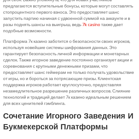
предлагаются вступительные бонусы, которые могут составлять
стопроцентного первого взноса. Это предоставляет шанс
запустить партию начиная с удвоенной суммой на аккаунте и в
разы поднять шансы на выигрыш, ведь
7k casino
также дает
подобные возможности.
Платформа 7к казино заботится о безопасности своих игроков,
используя новейшие системы шифрования данных. Это
гарантирует безопасность личной информации и монетарных
сделок. Также игорное заведение постоянно организует акции и
соревнования с крупными денежными призами, что
предоставляет шанс геймерам не только получать удовольствие
от игры, но и бороться за потрясающие призы. Клиентская
поддержка игроков работает круглосуточно, предоставляя
незамедлительное разрешение различных вопросов. Слияние
технологий и традиций делает 7к казино идеальным решением
для всех ценителей гэмблинга.
Сочетание Игорного Заведения И
Букмекерской Платформы