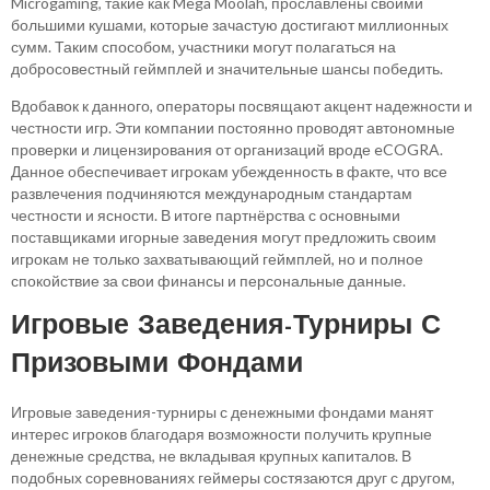
Microgaming, такие как Mega Moolah, прославлены своими
большими кушами, которые зачастую достигают миллионных
сумм. Таким способом, участники могут полагаться на
добросовестный геймплей и значительные шансы победить.
Вдобавок к данного, операторы посвящают акцент надежности и
честности игр. Эти компании постоянно проводят автономные
проверки и лицензирования от организаций вроде eCOGRA.
Данное обеспечивает игрокам убежденность в факте, что все
развлечения подчиняются международным стандартам
честности и ясности. В итоге партнёрства с основными
поставщиками игорные заведения могут предложить своим
игрокам не только захватывающий геймплей, но и полное
спокойствие за свои финансы и персональные данные.
Игровые Заведения-Турниры С
Призовыми Фондами
Игровые заведения-турниры с денежными фондами манят
интерес игроков благодаря возможности получить крупные
денежные средства, не вкладывая крупных капиталов. В
подобных соревнованиях геймеры состязаются друг с другом,