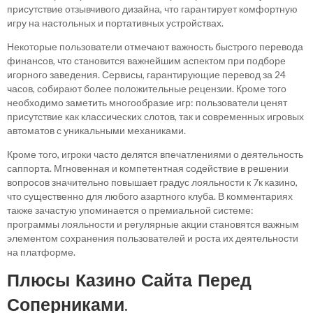
присутствие отзывчивого дизайна, что гарантирует комфортную
игру на настольных и портативных устройствах.
Некоторые пользователи отмечают важность быстрого перевода
финансов, что становится важнейшим аспектом при подборе
игорного заведения. Сервисы, гарантирующие перевод за 24
часов, собирают более положительные рецензии. Кроме того
необходимо заметить многообразие игр: пользователи ценят
присутствие как классических слотов, так и современных игровых
автоматов с уникальными механиками.
Кроме того, игроки часто делятся впечатлениями о деятельность
саппорта. Мгновенная и компетентная содействие в решении
вопросов значительно повышает градус лояльности к 7к казино,
что существенно для любого азартного клуба. В комментариях
также зачастую упоминается о премиальной системе:
программы лояльности и регулярные акции становятся важным
элементом сохранения пользователей и роста их деятельности
на платформе.
Плюсы Казино Сайта Перед
Соперниками.