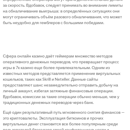
за скорость. Вдобавок, следует принимать во внимание лимиты
на обналичивание выигрыша: в определённых ситуациях они
могут ограничивать объём разового обналичивания, что может
быть неудобно для гемблеров с большими победами.
Скоростные Методы Вывода
Средств.
Сфера онлайн казино даёт геймерам множество методов
оперативного денежных переводов, что превращает процесс
игры в 7к казино еще более привлекательным. Одним из
известных методов представляется применение виртуальных
кошельков, таких как Skrill и Neteller. Данные сайты
предоставляют шанс незамедлительно отправить добычу на
личный аккаунт, избегая затяжные финансовые операции.
Вдобавок, комиссии за такие операции обычно меньше, чем у
традиционных денежных переводов через банк.
Ещё один результативный путь мгновенного снятия финансов —
это криптовалюты. Эксплуатация биткоинов и прочих
виртуальных денег становится все более популярным среди
пользователей благодаря своей конфиденциальности и