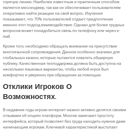
горячую линию. Наиболее известным и практичным способом
является мессенджер, так как он обеспечивает пользователям
оперативно найти реакцию на свой вопрос. Изучения
показывают, что 70% пользователей отдают предпочтение
именно этот подход взаимодействия. Однако для более трудных
вопросов может понадобиться связь по телефону или через e-
mail.
Кроме того, необходимо обращать внимание на присутствие
многоязычной сопровождения. Данное особенно значимо для
глобальных казино, которые пытаются охватить обширную
публику. Качественная техподдержка должна быть доступна на
нескольких языковых вариантах, чтобы любой игрок был
комфортно и уверенно при обращении за помощью.
Отклики Игроков О
Возможностях.
В недавние годы игроки интернет-казино активно делятся своими
отзывами об опциях платформ. Многие замечают простоту
интерфейса, который позволяет без труда находить нужное даже
начинающим игрокам. Ключевой характеристикой выступает