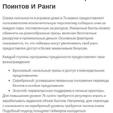
Поинтов И Ранги
Схема лояльности в игровом доме и 7к казино предоставляет
пользователям исключительную перспективу собирать очки за
каждую пари, поставленную на ресурсе. Указанные баллы можно
обменять на разнообразные призы, включая бесплатные
раскрутки и премиальные деньги. Основным фактором
оказывается, то, что геймеры могут увеличивать свой ранг,
предоставляя доступ к более заманчивым бонусам.
Каждый ступень программы преданности предоставляет свои
вознаграждения:
Бронзовый: начальные призы и доступ к еженедельным
предложениям.
Серебряный: усовершенствованные положения перевода
баллов и особые предложения.
Золотой: первоклассная поддержка и личные кураторы.
Для повышения уровня 7k casino требуется регулярно играть и
зарабатывать заданное объем баллов. Например, для перехода
с начального на серебряный уровень требуется тысяча очков.
Подобный подход поощряет геймеров находиться