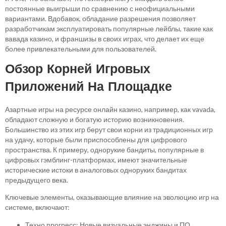
постоянные выигрыши по сравнению с неофициальными
вариантами. Вдобавок, обладание разрешения позволяет
разработчикам эксплуатировать популярные лейблы, такие как
вавада казино, и франшизы в своих играх, что делает их еще
более привлекательными для пользователей.
Обзор Корней Игровых
Приложений На Площадке
Азартные игры на ресурсе онлайн казино, например, как vavada,
обладают сложную и богатую историю возникновения.
Большинство из этих игр берут свои корни из традиционных игр
на удачу, которые были приспособлены для цифрового
пространства. К примеру, однорукие бандиты, популярные в
цифровых гэмблинг-платформах, имеют значительные
исторические истоки в аналоговых одноруких бандитах
предыдущего века.
Ключевые элементы, оказывающие влияние на эволюцию игр на
системе, включают:
Техно прогресс: Новые визуальные энджины и ПО