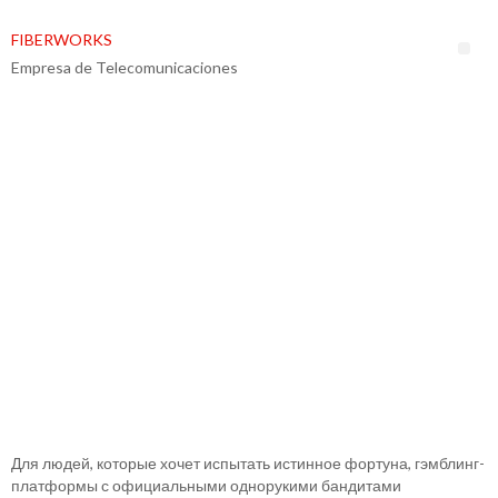
FIBERWORKS
Empresa de Telecomunicaciones
ПРОВЕРКА ИГОРНОГО
ЗАВЕДЕНИЯ С
СЕРТИФИЦИРОВАННЫМИ
АППАРАТАМИ
ПРОВЕРКА ИГОРНОГО
ЗАВЕДЕНИЯ С
СЕРТИФИЦИРОВАННЫМИ
АППАРАТАМИ
Для людей, которые хочет испытать истинное фортуна, гэмблинг-
платформы с официальными однорукими бандитами