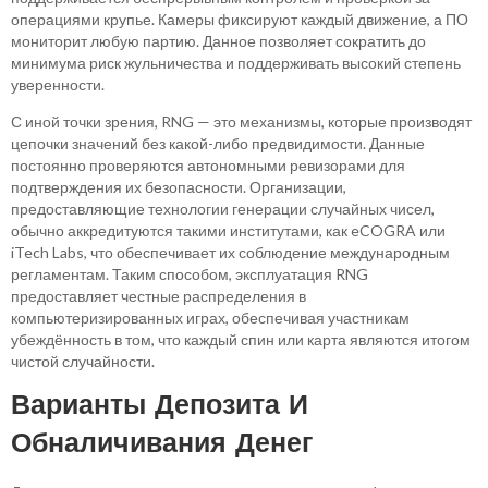
операциями крупье. Камеры фиксируют каждый движение, а ПО
мониторит любую партию. Данное позволяет сократить до
минимума риск жульничества и поддерживать высокий степень
уверенности.
С иной точки зрения, RNG — это механизмы, которые производят
цепочки значений без какой-либо предвидимости. Данные
постоянно проверяются автономными ревизорами для
подтверждения их безопасности. Организации,
предоставляющие технологии генерации случайных чисел,
обычно аккредитуются такими институтами, как eCOGRA или
iTech Labs, что обеспечивает их соблюдение международным
регламентам. Таким способом, эксплуатация RNG
предоставляет честные распределения в
компьютеризированных играх, обеспечивая участникам
убеждённость в том, что каждый спин или карта являются итогом
чистой случайности.
Варианты Депозита И
Обналичивания Денег