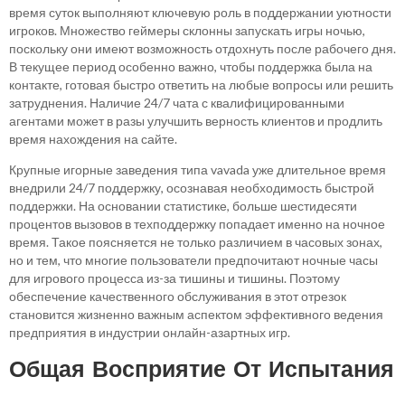
время суток выполняют ключевую роль в поддержании уютности
игроков. Множество геймеры склонны запускать игры ночью,
поскольку они имеют возможность отдохнуть после рабочего дня.
В текущее период особенно важно, чтобы поддержка была на
контакте, готовая быстро ответить на любые вопросы или решить
затруднения. Наличие 24/7 чата с квалифицированными
агентами может в разы улучшить верность клиентов и продлить
время нахождения на сайте.
Крупные игорные заведения типа vavada уже длительное время
внедрили 24/7 поддержку, осознавая необходимость быстрой
поддержки. На основании статистике, больше шестидесяти
процентов вызовов в техподдержку попадает именно на ночное
время. Такое поясняется не только различием в часовых зонах,
но и тем, что многие пользователи предпочитают ночные часы
для игрового процесса из-за тишины и тишины. Поэтому
обеспечение качественного обслуживания в этот отрезок
становится жизненно важным аспектом эффективного ведения
предприятия в индустрии онлайн-азартных игр.
Общая Восприятие От Испытания