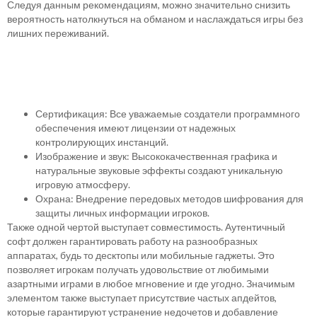
Следуя данным рекомендациям, можно значительно снизить
вероятность натолкнуться на обманом и наслаждаться игры без
лишних переживаний.
Характеристики Аутентичного
Софта
Сертификация: Все уважаемые создатели программного
обеспечения имеют лицензии от надежных
контролирующих инстанций.
Изображение и звук: Высококачественная графика и
натуральные звуковые эффекты создают уникальную
игровую атмосферу.
Охрана: Внедрение передовых методов шифрования для
защиты личных информации игроков.
Также одной чертой выступает совместимость. Аутентичный
софт должен гарантировать работу на разнообразных
аппаратах, будь то десктопы или мобильные гаджеты. Это
позволяет игрокам получать удовольствие от любимыми
азартными играми в любое мгновение и где угодно. Значимым
элементом также выступает присутствие частых апдейтов,
которые гарантируют устранение недочетов и добавление