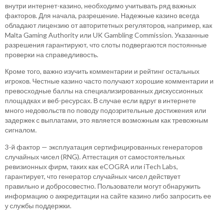
внутри интернет-казино, необходимо учитывать ряд важных
факторов. Для начала, разрешение. Надежные казино всегда
обладают лицензию от авторитетных регуляторов, например, как
Malta Gaming Authority или UK Gambling Commission. Указанные
разрешения гарантируют, что слоты подвергаются постоянные
проверки на справедливость.
Кроме того, важно изучить комментарии и рейтинг остальных
игроков. Честные казино часто получают хорошие комментарии и
превосходные баллы на специализированных дискуссионных
площадках и веб-ресурсах. В случае если вдруг в интернете
много недовольств по поводу подозрительные достижения или
задержек с выплатами, это является возможным как тревожным
сигналом.
3-й фактор — эксплуатация сертифицированных генераторов
случайных чисел (RNG). Аттестация от самостоятельных
ревизионных фирм, таких как eCOGRA или iTech Labs,
гарантирует, что генератор случайных чисел действует
правильно и добросовестно. Пользователи могут обнаружить
информацию о аккредитации на сайте казино либо запросить ее
у службы поддержки.