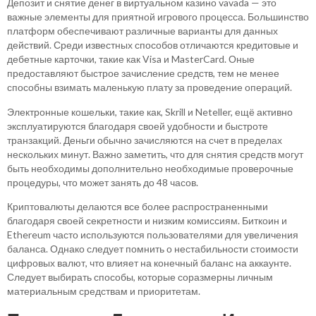
Депозит и снятие денег в виртуальном казино vavada — это
важные элементы для приятной игрового процесса. Большинство
платформ обеспечивают различные варианты для данных
действий. Среди известных способов отличаются кредитовые и
дебетные карточки, такие как Visa и MasterCard. Оные
предоставляют быстрое зачисление средств, тем не менее
способны взимать маленькую плату за проведение операций.
Электронные кошельки, такие как, Skrill и Neteller, ещё активно
эксплуатируются благодаря своей удобности и быстроте
транзакций. Деньги обычно зачисляются на счет в пределах
нескольких минут. Важно заметить, что для снятия средств могут
быть необходимы дополнительно необходимые проверочные
процедуры, что может занять до 48 часов.
Криптовалюты делаются все более распространенными
благодаря своей секретности и низким комиссиям. Биткоин и
Ethereum часто используются пользователями для увеличения
баланса. Однако следует помнить о нестабильности стоимости
цифровых валют, что влияет на конечный баланс на аккаунте.
Следует выбирать способы, которые соразмерны личным
материальным средствам и приоритетам.