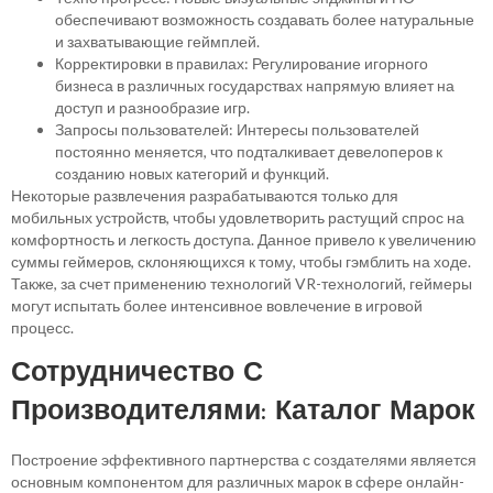
обеспечивают возможность создавать более натуральные
и захватывающие геймплей.
Корректировки в правилах: Регулирование игорного
бизнеса в различных государствах напрямую влияет на
доступ и разнообразие игр.
Запросы пользователей: Интересы пользователей
постоянно меняется, что подталкивает девелоперов к
созданию новых категорий и функций.
Некоторые развлечения разрабатываются только для
мобильных устройств, чтобы удовлетворить растущий спрос на
комфортность и легкость доступа. Данное привело к увеличению
суммы геймеров, склоняющихся к тому, чтобы гэмблить на ходе.
Также, за счет применению технологий VR-технологий, геймеры
могут испытать более интенсивное вовлечение в игровой
процесс.
Сотрудничество С
Производителями: Каталог Марок
Построение эффективного партнерства с создателями является
основным компонентом для различных марок в сфере онлайн-