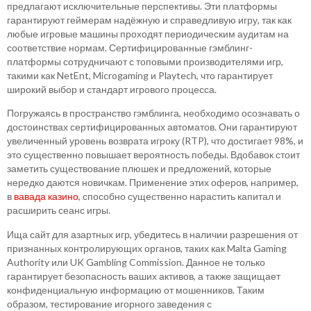
предлагают исключительные перспективы. Эти платформы
гарантируют геймерам надёжную и справедливую игру, так как
любые игровые машины проходят периодическим аудитам на
соответствие нормам. Сертифицированные гэмблинг-
платформы сотрудничают с топовыми производителями игр,
такими как NetEnt, Microgaming и Playtech, что гарантирует
широкий выбор и стандарт игрового процесса.
Погружаясь в пространство гэмблинга, необходимо осознавать о
достоинствах сертифицированных автоматов. Они гарантируют
увеличенный уровень возврата игроку (RTP), что достигает 98%, и
это существенно повышает вероятность победы. Вдобавок стоит
заметить существование плюшек и предложений, которые
нередко даются новичкам. Применение этих оферов, например,
в
вавада казино
, способно существенно нарастить капитал и
расширить сеанс игры.
Ища сайт для азартных игр, убедитесь в наличии разрешения от
признанных контролирующих органов, таких как Malta Gaming
Authority или UK Gambling Commission. Данное не только
гарантирует безопасность ваших активов, а также защищает
конфиденциальную информацию от мошенников. Таким
образом, тестирование игорного заведения с