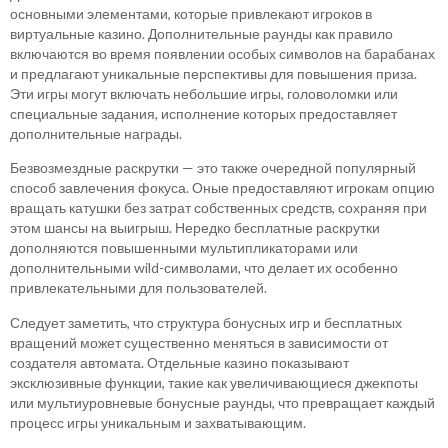
основными элементами, которые привлекают игроков в
виртуальные казино. Дополнительные раунды как правило
включаются во время появлении особых символов на барабанах
и предлагают уникальные перспективы для повышения приза.
Эти игры могут включать небольшие игры, головоломки или
специальные задания, исполнение которых предоставляет
дополнительные награды.
Безвозмездные раскрутки — это также очередной популярный
способ завлечения фокуса. Оные предоставляют игрокам опцию
вращать катушки без затрат собственных средств, сохраняя при
этом шансы на выигрыш. Нередко бесплатные раскрутки
дополняются повышенными мультипликаторами или
дополнительными wild-символами, что делает их особенно
привлекательными для пользователей.
Следует заметить, что структура бонусных игр и бесплатных
вращений может существенно меняться в зависимости от
создателя автомата. Отдельные казино показывают
эксклюзивные функции, такие как увеличивающиеся джекпоты
или мультиуровневые бонусные раунды, что превращает каждый
процесс игры уникальным и захватывающим.