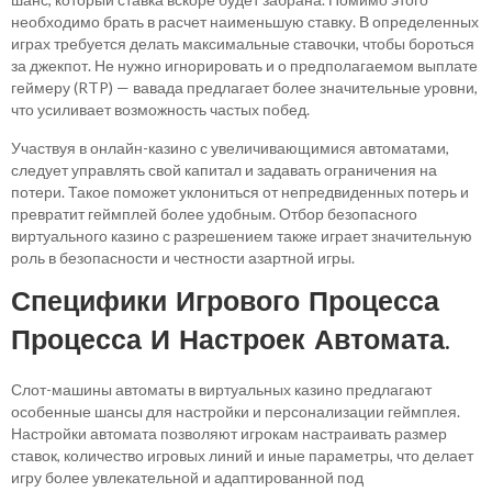
необходимо брать в расчет наименьшую ставку. В определенных
играх требуется делать максимальные ставочки, чтобы бороться
за джекпот. Не нужно игнорировать и о предполагаемом выплате
геймеру (RTP) — вавада предлагает более значительные уровни,
что усиливает возможность частых побед.
Участвуя в онлайн-казино с увеличивающимися автоматами,
следует управлять свой капитал и задавать ограничения на
потери. Такое поможет уклониться от непредвиденных потерь и
превратит геймплей более удобным. Отбор безопасного
виртуального казино с разрешением также играет значительную
роль в безопасности и честности азартной игры.
Специфики Игрового Процесса
Процесса И Настроек Автомата.
Слот-машины автоматы в виртуальных казино предлагают
особенные шансы для настройки и персонализации геймплея.
Настройки автомата позволяют игрокам настраивать размер
ставок, количество игровых линий и иные параметры, что делает
игру более увлекательной и адаптированной под