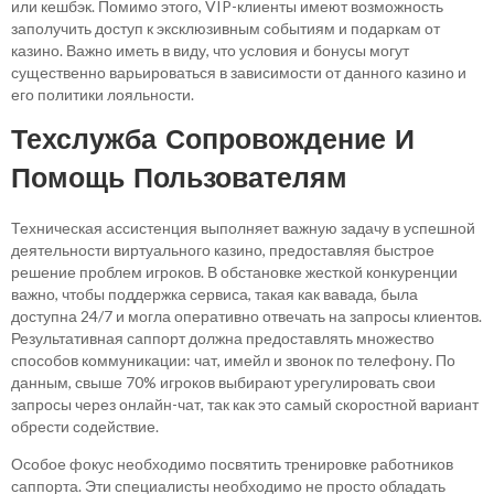
или кешбэк. Помимо этого, VIP-клиенты имеют возможность
заполучить доступ к эксклюзивным событиям и подаркам от
казино. Важно иметь в виду, что условия и бонусы могут
существенно варьироваться в зависимости от данного казино и
его политики лояльности.
Техслужба Сопровождение И
Помощь Пользователям
Техническая ассистенция выполняет важную задачу в успешной
деятельности виртуального казино, предоставляя быстрое
решение проблем игроков. В обстановке жесткой конкуренции
важно, чтобы поддержка сервиса, такая как вавада, была
доступна 24/7 и могла оперативно отвечать на запросы клиентов.
Результативная саппорт должна предоставлять множество
способов коммуникации: чат, имейл и звонок по телефону. По
данным, свыше 70% игроков выбирают урегулировать свои
запросы через онлайн-чат, так как это самый скоростной вариант
обрести содействие.
Особое фокус необходимо посвятить тренировке работников
саппорта. Эти специалисты необходимо не просто обладать