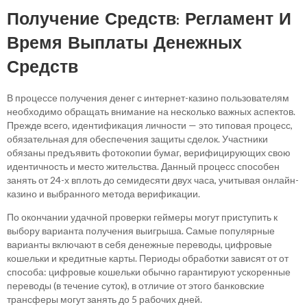
Получение Средств: Регламент И
Время Выплаты Денежных
Средств
В процессе получения денег с интернет-казино пользователям
необходимо обращать внимание на несколько важных аспектов.
Прежде всего, идентификация личности — это типовая процесс,
обязательная для обеспечения защиты сделок. Участники
обязаны предъявить фотокопии бумаг, верифицирующих свою
идентичность и место жительства. Данный процесс способен
занять от 24-х вплоть до семидесяти двух часа, учитывая онлайн-
казино и выбранного метода верификации.
По окончании удачной проверки геймеры могут приступить к
выбору варианта получения выигрыша. Самые популярные
варианты включают в себя денежные переводы, цифровые
кошельки и кредитные карты. Периоды обработки зависят от от
способа: цифровые кошельки обычно гарантируют ускоренные
переводы (в течение суток), в отличие от этого банковские
трансферы могут занять до 5 рабочих дней.