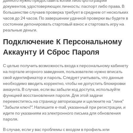
данного нужно предоставить копии либо фотографии
документов, удостоверяющих личность: паспорт либо права. В
большинстве случаев проверка требует в среднем от нескольких
часов до 24 часов. По завершении удачной проверки вы будете в
состоянии депонировать стартовый взнос и стартовать игру на
реальные деньги.
Подключение К Персональному
Аккаунту И Сброс Пароля
С целью получить возможность входа к персональному кабинету
на портале игорного заведения, пользователю нужно вписать
свой идентификатор и пароль. Следует учитывать, что данные
необходимо вводить корректно, чтобы не допустить блокировки
аккаунта. В случае, если вы забыли код доступа, используйте
функцией восстановления пароля. Для этой задачи
переместитесь на страницу авторизации и щелкните на "линк"
"Забыли ключ?". Напишите e-mail, указанный при регистрации, и
идите по указаниям из электронного письма для обновления
пароля.
В случае, если у вас проблемы с входом в профиль или