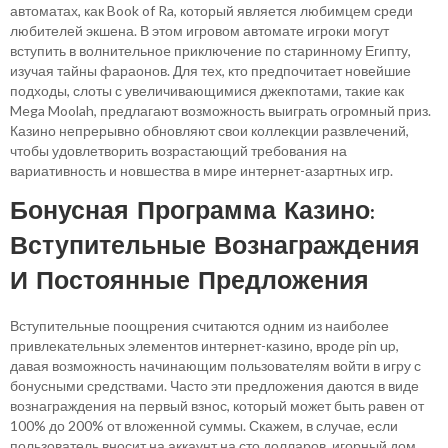
автоматах, как Book of Ra, который является любимцем среди
любителей экшена. В этом игровом автомате игроки могут
вступить в волнительноe приключение по старинному Египту,
изучая тайны фараонов. Для тех, кто предпочитает новейшие
подходы, слоты с увеличивающимися джекпотами, такие как
Mega Moolah, предлагают возможность выиграть огромный приз.
Казино непрерывно обновляют свои коллекции развлечений,
чтобы удовлетворить возрастающий требования на
вариативность и новшества в мире интернет-азартных игр.
Бонусная Программа Казино:
Вступительные Вознаграждения
И Постоянные Предложения
Вступительные поощрения считаются одним из наиболее
привлекательных элементов интернет-казино, вроде pin up,
давая возможность начинающим пользователям войти в игру с
бонусными средствами. Часто эти предложения даются в виде
вознаграждения на первый взнос, который может быть равен от
100% до 200% от вложенной суммы. Скажем, в случае, если
пользователь вносит на аккаунт на сто долларов, игорный дом