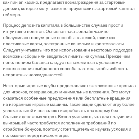
как пин ап казино, предлагают вознаграждения за стартовый
депозит, которые могут заметно приумножить стартовый капитал
геймера.
Процесс депозита капитала в большинстве случаев прост и
интуитивно понятен. Основная часть онлайн-казино
обслуживают популярные способы платежей, такие как
пластиковые карты, электронные кошельки и криптовалюты.
Следует учитывать, что при использовании некоторых подходов
возможны сборы или вводиться лимиты на суммы. Прежде чем
пополнением баланса следует ознакомиться с условиями
использования выбранного способа платежа, чтобы избежать
неприятных неожиданностей.
Некоторые игровые клубы предоставляют эксклюзивные правила
для игроков, совершающих минимальные вложения. Это могут
оказаться особенные предложения или бесплатные вращения
на избранные игровые машины. Такие акции сделают игру более
увлекательной и позволяют испробовать платформу без
больших денежных затрат. Важно учитывать, что для получения
выигрышей часто требуется исполнение требований по
отработке бонусов, поэтому стоит тщательно изучать условия и
положения перед началом игры.