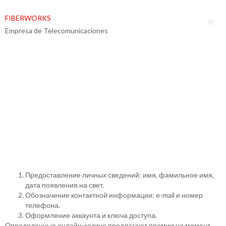
FIBERWORKS
Empresa de Telecomunicaciones
АНАЛИЗ ВИРТУАЛЬНЫХ
ИГОРНЫХ ЗАВЕДЕНИЙ:
ВХОД И ФУНКЦИИ ИГР
АНАЛИЗ ВИРТУАЛЬНЫХ
ИГОРНЫХ ЗАВЕДЕНИЙ:
ВХОД И ФУНКЦИИ ИГР
Предоставление личных сведений: имя, фамильное имя,
дата появления на свет.
Обозначение контактной информации: e-mail и номер
телефона.
Оформление аккаунта и ключа доступа.
Определенные онлайн-казино предлагают премии на момент