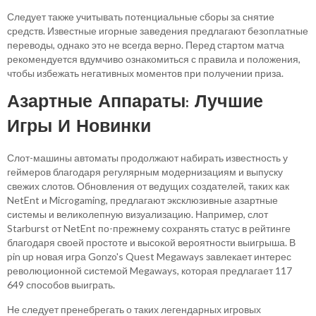
Следует также учитывать потенциальные сборы за снятие
средств. Известные игорные заведения предлагают безоплатные
переводы, однако это не всегда верно. Перед стартом матча
рекомендуется вдумчиво ознакомиться с правила и положения,
чтобы избежать негативных моментов при получении приза.
Азартные Аппараты: Лучшие
Игры И Новинки
Слот-машины автоматы продолжают набирать известность у
геймеров благодаря регулярным модернизациям и выпуску
свежих слотов. Обновления от ведущих создателей, таких как
NetEnt и Microgaming, предлагают эксклюзивные азартные
системы и великолепную визуализацию. Например, слот
Starburst от NetEnt по-прежнему сохранять статус в рейтинге
благодаря своей простоте и высокой вероятности выигрыша. В
pin up новая игра Gonzo's Quest Megaways завлекает интерес
революционной системой Megaways, которая предлагает 117
649 способов выиграть.
Не следует пренебрегать о таких легендарных игровых