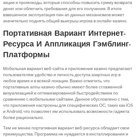
акции и промокоды, которые способны повысить сумму возврата
денег или облегчить требования для его получения. В итоге
взвешенное эксплуатация пин ап данных механизмов может
значительно поднять общий выигрыш игрока в онлайн-казино.
Портативная Вариант Интернет-
Ресурса И Аппликация Гэмблинг-
Платформы
Мобильная вариант веб-сайта и приложение казино предлагают
пользователям удобство и легкость доступа азартных игр в
любое время и в всякой локации. Важно отметить, что
портативные аппы казино обычно имеют более сглаженной
визуализацией и оптимизированной быстродействием по
сравнению с мобильными сайтами. Данное обусловлено с тем,
что приложения настроены для специфических ОС, таких как iOS
и Android, что позволяет им использовать возможности гаджета
более рационально.
Тем не менее портативная вариант веб-ресурса обладает свои
преимущества. Программа не нуждается в инсталлирования и