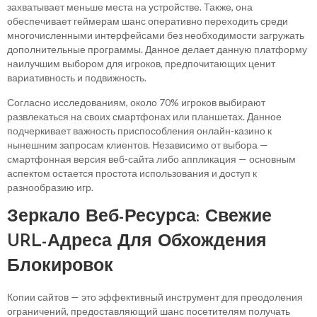
захватывает меньше места на устройстве. Также, она
обеспечивает геймерам шанс оперативно переходить среди
многочисленными интерфейсами без необходимости загружать
дополнительные программы. Данное делает данную платформу
наилучшим выбором для игроков, предпочитающих ценит
вариативность и подвижность.
Согласно исследованиям, около 70% игроков выбирают
развлекаться на своих смартфонах или планшетах. Данное
подчеркивает важность приспособления онлайн-казино к
нынешним запросам клиентов. Независимо от выбора —
смартфонная версия веб-сайта либо аппликация — основным
аспектом остается простота использования и доступ к
разнообразию игр.
Зеркало Веб-Ресурса: Свежие
URL-Адреса Для Обхождения
Блокировок
Копии сайтов — это эффективный инструмент для преодоления
ограничений, предоставляющий шанс посетителям получать