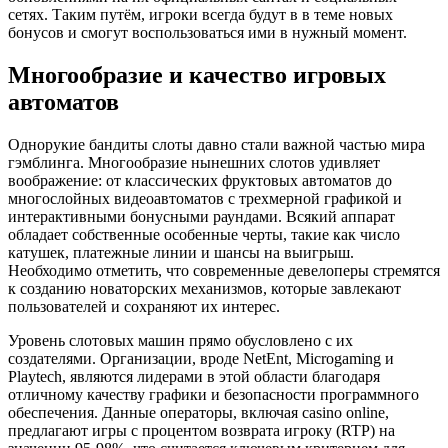
сетях. Таким путём, игроки всегда будут в в теме новых
бонусов и смогут воспользоваться ими в нужный момент.
Многообразие и качество игровых
автоматов
Однорукие бандиты слоты давно стали важной частью мира
гэмблинга. Многообразие нынешних слотов удивляет
воображение: от классических фруктовых автоматов до
многослойных видеоавтоматов с трехмерной графикой и
интерактивными бонусными раундами. Всякий аппарат
обладает собственные особенные черты, такие как число
катушек, платежные линии и шансы на выигрыш.
Необходимо отметить, что современные девелоперы стремятся
к созданию новаторских механизмов, которые завлекают
пользователей и сохраняют их интерес.
Уровень слотовых машин прямо обусловлено с их
создателями. Организации, вроде NetEnt, Microgaming и
Playtech, являются лидерами в этой области благодаря
отличному качеству графики и безопасности программного
обеспечения. Данные операторы, включая casino online,
предлагают игры с процентом возврата игроку (RTP) на