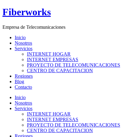
Ir
Fiberworks
al
contenido
Empresa de Telecomunicaciones
Inicio
Nosotros
Servicios
INTERNET HOGAR
INTERNET EMPRESAS
PROYECTO DE TELECOMUNICACIONES
CENTRO DE CAPACITACION
Regiones
Blog
Contacto
Menú
Inicio
Nosotros
Servicios
INTERNET HOGAR
INTERNET EMPRESAS
PROYECTO DE TELECOMUNICACIONES
CENTRO DE CAPACITACION
Regiones