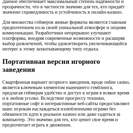
Данное обеспечивает максимальный степень надёжности и
прозрачности, что в частности значимо для тех, кто придаёт
значение справедливость и устойчивость в онлайн-казино.
Для множества геймеров живые форматы являются главным
предпочтением из-за своей уникальной атмосфере и опциям
коммуникации. Разработчики непрерывно улучшают
платформы, внедряя современные возможности и расширяя
выбор развлечений, чтобы удовлетворить увеличивающийся
интерес к этому захватывающему типу отдыха.
Портативная версия игорного
заведения
Смартфонная вариант игорного заведения, вроде online casino,
является ключевым элементом нынешнего гемблинга,
предлагая геймерам удобство и доступ к играм в всякое время
и в любом уголке. Вследствие прогрессу техники,
портативные софт и интерактивные веб-сайты предоставляют
шанс игрокам наслаждаться излюбленными играми без
обязанности идти в реальное казино или даже садиться за
компьютер. Это значимо для тех, кто ценит свое время и
предпочитает играть в движении.