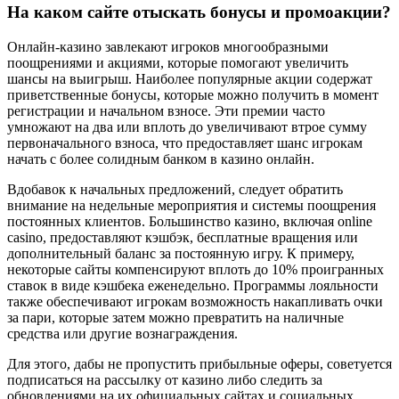
На каком сайте отыскать бонусы и промоакции?
Онлайн-казино завлекают игроков многообразными
поощрениями и акциями, которые помогают увеличить
шансы на выигрыш. Наиболее популярные акции содержат
приветственные бонусы, которые можно получить в момент
регистрации и начальном взносе. Эти премии часто
умножают на два или вплоть до увеличивают втрое сумму
первоначального взноса, что предоставляет шанс игрокам
начать с более солидным банком в казино онлайн.
Вдобавок к начальных предложений, следует обратить
внимание на недельные мероприятия и системы поощрения
постоянных клиентов. Большинство казино, включая online
casino, предоставляют кэшбэк, бесплатные вращения или
дополнительный баланс за постоянную игру. К примеру,
некоторые сайты компенсируют вплоть до 10% проигранных
ставок в виде кэшбека еженедельно. Программы лояльности
также обеспечивают игрокам возможность накапливать очки
за пари, которые затем можно превратить на наличные
средства или другие вознаграждения.
Для этого, дабы не пропустить прибыльные оферы, советуется
подписаться на рассылку от казино либо следить за
обновлениями на их официальных сайтах и социальных