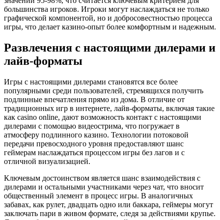
значении 95-98%, что считается ключевым критерием для
большинства игроков. Игроки могут наслаждаться не только
графической компонентой, но и добросовестностью процесса
игры, что делает казино-опыт более комфортным и надежным.
Развлечения с настоящими дилерами и
лайв-форматы
Игры с настоящими дилерами становятся все более
популярными среди пользователей, стремящихся получить
подлинные впечатления прямо из дома. В отличие от
традиционных игр в интернете, лайв-форматы, включая такие
как casino online, дают возможность контакт с настоящими
дилерами с помощью видеострима, что погружает в
атмосферу подлинного казино. Технологии потоковой
передачи превосходного уровня предоставляют шанс
геймерам наслаждаться процессом игры без лагов и с
отличной визуализацией.
Ключевым достоинством является шанс взаимодействия с
дилерами и остальными участниками через чат, что вносит
общественный элемент в процесс игры. В аналогичных
забавах, как рулет, двадцать одно или баккара, геймеры могут
заключать пари в живом формате, следя за действиями крупье.