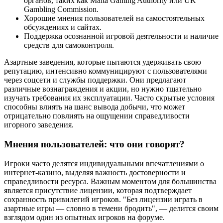
органов, таких как Malta Gaming Authority или UK
Gambling Commission.
Хорошие мнения пользователей на самостоятельных
обсуждениях и сайтах.
Поддержка осознанной игровой деятельности и наличие
средств для самоконтроля.
Азартные заведения, которые пытаются удерживать свою
репутацию, интенсивно коммуницируют с пользователями
через соцсети и службы поддержки. Они предлагают
различные вознаграждения и акции, но нужно тщательно
изучать требования их эксплуатации. Часто скрытые условия
способны влиять на шанс вывода добычи, что может
отрицательно повлиять на ощущении справедливости
игорного заведения.
Мнения пользователей: что они говорят?
Игроки часто делятся индивидуальными впечатлениями о
интернет-казино, выделяя важность достоверности и
справедливости ресурса. Важным моментом для большинства
является присутствие лицензии, которая подтверждает
сохранность привилегий игроков. "Без лицензии играть в
азартные игры — словно в темени бродить", — делится своим
взглядом один из опытных игроков на форуме.