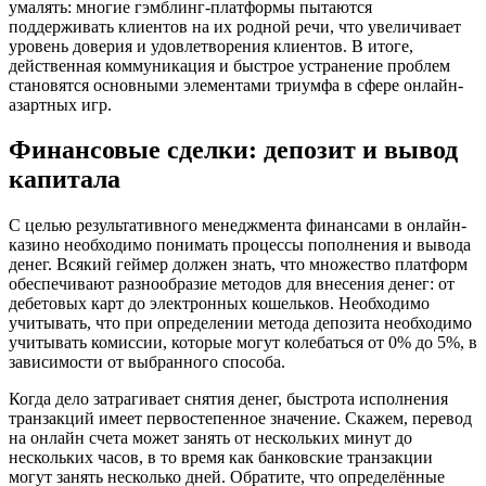
умалять: многие гэмблинг-платформы пытаются
поддерживать клиентов на их родной речи, что увеличивает
уровень доверия и удовлетворения клиентов. В итоге,
действенная коммуникация и быстрое устранение проблем
становятся основными элементами триумфа в сфере онлайн-
азартных игр.
Финансовые сделки: депозит и вывод
капитала
С целью результативного менеджмента финансами в онлайн-
казино необходимо понимать процессы пополнения и вывода
денег. Всякий геймер должен знать, что множество платформ
обеспечивают разнообразие методов для внесения денег: от
дебетовых карт до электронных кошельков. Необходимо
учитывать, что при определении метода депозита необходимо
учитывать комиссии, которые могут колебаться от 0% до 5%, в
зависимости от выбранного способа.
Когда дело затрагивает снятия денег, быстрота исполнения
транзакций имеет первостепенное значение. Скажем, перевод
на онлайн счета может занять от нескольких минут до
нескольких часов, в то время как банковские транзакции
могут занять несколько дней. Обратите, что определённые