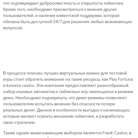
что подтверждает добросовестность и открытость геймплея.
Кроме того, необходимо присмотреться к мнения других
пользователей, и наличие клиентской поддержки, которая
обязана быть доступной 24/7 для решения любых возникающих
вопросов.
Лучшие 5 Казино С Наилучшими
Возможностями Для Тестовой
Игры.
В процессе поисках лучших виртуальных казино для тестовой
игры стоит обратить внимание на такие ресурсы, как Play Fortuna
и kometa casino. Эти компании предоставляют разнообразный
набор игровых автоматов и табличных игр, имеющихся в режиме
демо. Необходимо подчеркнуть, что демо-режимы позволяют
пользователям испытать везение без опасности потери
реальных денег. Данное в особенности выгодно к начинающих,
которые желают освоить механизм геймплея, и разработать
свою стратегию.
Также одним захватывающим выбором является Frank Casino, в