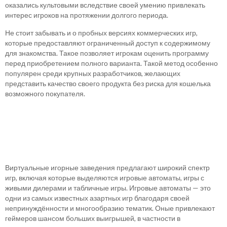
оказались культовыми вследствие своей умению привлекать
интерес игроков на протяжении долгого периода.
Не стоит забывать и о пробных версиях коммерческих игр,
которые предоставляют ограниченный доступ к содержимому
для знакомства. Такое позволяет игрокам оценить программу
перед приобретением полного варианта. Такой метод особенно
популярен среди крупных разработчиков, желающих
представить качество своего продукта без риска для кошелька
возможного покупателя.
Какие Развлечения Предлагаются:
Слоты, Реальные Дилеры,
Карточные Игры?
Виртуальные игорные заведения предлагают широкий спектр
игр, включая которые выделяются игровые автоматы, игры с
живыми дилерами и табличные игры. Игровые автоматы — это
одни из самых известных азартных игр благодаря своей
непринуждённости и многообразию тематик. Оные привлекают
геймеров шансом больших выигрышей, в частности в