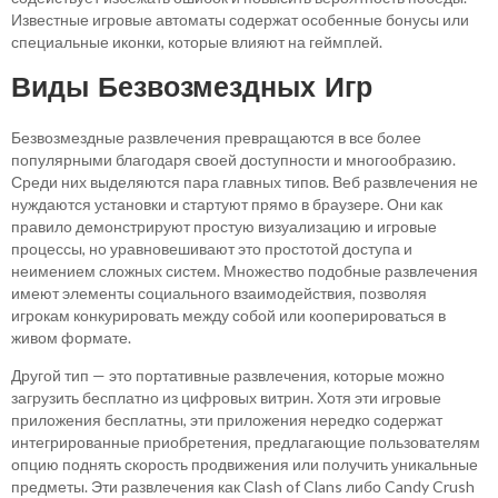
Известные игровые автоматы содержат особенные бонусы или
специальные иконки, которые влияют на геймплей.
Виды Безвозмездных Игр
Безвозмездные развлечения превращаются в все более
популярными благодаря своей доступности и многообразию.
Среди них выделяются пара главных типов. Веб развлечения не
нуждаются установки и стартуют прямо в браузере. Они как
правило демонстрируют простую визуализацию и игровые
процессы, но уравновешивают это простотой доступа и
неимением сложных систем. Множество подобные развлечения
имеют элементы социального взаимодействия, позволяя
игрокам конкурировать между собой или кооперироваться в
живом формате.
Другой тип — это портативные развлечения, которые можно
загрузить бесплатно из цифровых витрин. Хотя эти игровые
приложения бесплатны, эти приложения нередко содержат
интегрированные приобретения, предлагающие пользователям
опцию поднять скорость продвижения или получить уникальные
предметы. Эти развлечения как Clash of Clans либо Candy Crush