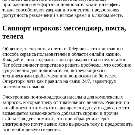
приложения и комфортный пользовательский интерфейс
также способствуют удержанию клиентов, предоставляя
доступность развлечений в всякое время и в любом месте.
Саппорт игроков: мессенджер, почта,
телега
Общение, электронная почта и Telegram – это три главных
способа сервиса пользователей в области онлайн казино.
Каждый из них содержит свои преимущества и недостатки.
Чат обеспечивает оперативно решать проблемы, что особенно
существенно для пользователей, встречающихся с
техническими проблемами или вопросами по бонусам.
Операторы чата как правило на связи 24/7, гарантируя
постоянную помощь.
Электронная почта-поддержка идеальна для комплексных
запросов, которые требуют тщательного анализа. Реакции по
e-mail могут отнимать от пары времени до суток-двух, но это
возмещается возможностью добавлять скрины и прочие
файлы. Следует помнить, что при обращении через
электронную почту важно ясно выражать тему и предоставить
всю необходимую сведения.