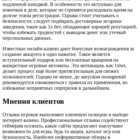
подлинной находкой. В особенности это актуально для
новичков в деле, которые не стремятся расходовать время на
долгие этапы регистрации. Однако стоит учитывать о
безопасности: следует подбирать достоверные игорные
заведения, такие как 1х бет, обладающие хорошей репутацией,
чтобы избежать трудностей с выводом денег или утечкой
персональных данных.
Известные онлайн-казино дают бонусные вознаграждения за
создание аккаунта в одно нажатие. Такое является
вступительный подарок или бесплатные вращения на
конкретные игровые автоматы. Эта мотивация, как 1xbet,
делает процесс ещё более притягательным для свежих
пользователей. Однако не менее, до запуском поощрений
рекомендуется ознакомиться с правила их применения, во
избежание неприятных сюрпризов в дальнейшем.
Мнения клиентов
Отзывы игроков выполняют ключевую позицию в выборе
интернет-казино. Профессиональные отзывы содействуют
геймерам осознать, какие сайты предлагают наилучшие
возможности для игры, будь то акции, каталог игр или
безопасность. Наиболее информативные обзоры в