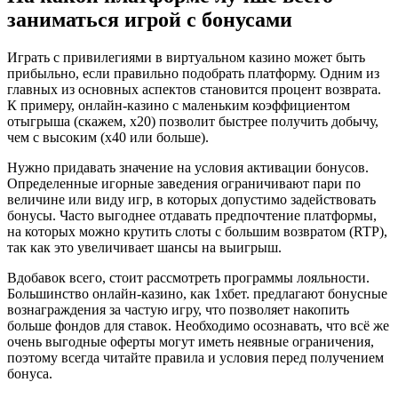
заниматься игрой с бонусами
Играть с привилегиями в виртуальном казино может быть
прибыльно, если правильно подобрать платформу. Одним из
главных из основных аспектов становится процент возврата.
К примеру, онлайн-казино с маленьким коэффициентом
отыгрыша (скажем, x20) позволит быстрее получить добычу,
чем с высоким (x40 или больше).
Нужно придавать значение на условия активации бонусов.
Определенные игорные заведения ограничивают пари по
величине или виду игр, в которых допустимо задействовать
бонусы. Часто выгоднее отдавать предпочтение платформы,
на которых можно крутить слоты с большим возвратом (RTP),
так как это увеличивает шансы на выигрыш.
Вдобавок всего, стоит рассмотреть программы лояльности.
Большинство онлайн-казино, как 1хбет. предлагают бонусные
вознаграждения за частую игру, что позволяет накопить
больше фондов для ставок. Необходимо осознавать, что всё же
очень выгодные оферты могут иметь неявные ограничения,
поэтому всегда читайте правила и условия перед получением
бонуса.