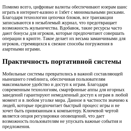
Помимо всего, цифровые валюты обеспечивают юзерам шанс
играть в интернет-казино и 1хбет с минимальными рисками.
Благодаря технологии цепочки блоков, все транзакции
записываются в незыблемый журнал, что предотвращает
возможность жульничества. Вдобавок, такие ресурсы часто
дают бонусы для игроков, которые предпочитают совершать
операции в крипте. Такое делает их весьма заманчивыми для
игроков, стремящихся к свежие способы погружения в
азартными играми.
Практичность портативной системы
Мобильные системы превратились в важной составляющей
нынешнего гемблинга, обеспечивая пользователям
максимальное удобство и доступ к играм. Благодаря
современным технологиям, смартфонные аппы для игорных
заведений гарантируют немедленный доступ к играм в любой
момент и в любом уголке мира. Данное в частности значимо к
людей, которые предпочитает быстрый процесс игры и не
хочет быть привязанным к компьютеру. Ключевой чертой
является опция регулировки оповещений, что дает
возможность пользователям не упускать важные события и
предложения.