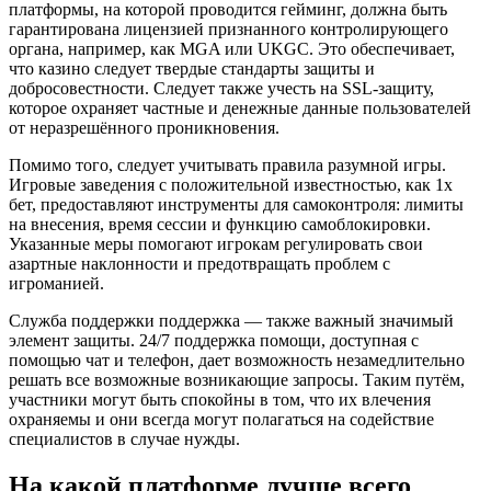
платформы, на которой проводится гейминг, должна быть
гарантирована лицензией признанного контролирующего
органа, например, как MGA или UKGC. Это обеспечивает,
что казино следует твердые стандарты защиты и
добросовестности. Следует также учесть на SSL-защиту,
которое охраняет частные и денежные данные пользователей
от неразрешённого проникновения.
Помимо того, следует учитывать правила разумной игры.
Игровые заведения с положительной известностью, как 1х
бет, предоставляют инструменты для самоконтроля: лимиты
на внесения, время сессии и функцию самоблокировки.
Указанные меры помогают игрокам регулировать свои
азартные наклонности и предотвращать проблем с
игроманией.
Служба поддержки поддержка — также важный значимый
элемент защиты. 24/7 поддержка помощи, доступная с
помощью чат и телефон, дает возможность незамедлительно
решать все возможные возникающие запросы. Таким путём,
участники могут быть спокойны в том, что их влечения
охраняемы и они всегда могут полагаться на содействие
специалистов в случае нужды.
На какой платформе лучше всего