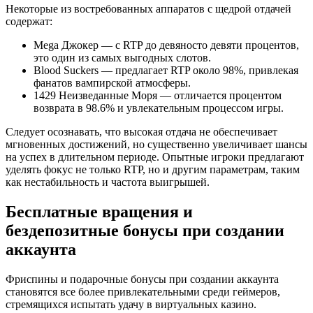
Некоторые из востребованных аппаратов с щедрой отдачей
содержат:
Mega Джокер — с RTP до девяносто девяти процентов,
это один из самых выгодных слотов.
Blood Suckers — предлагает RTP около 98%, привлекая
фанатов вампирской атмосферы.
1429 Неизведанные Моря — отличается процентом
возврата в 98.6% и увлекательным процессом игры.
Следует осознавать, что высокая отдача не обеспечивает
мгновенных достижений, но существенно увеличивает шансы
на успех в длительном периоде. Опытные игроки предлагают
уделять фокус не только RTP, но и другим параметрам, таким
как нестабильность и частота выигрышей.
Бесплатные вращения и
бездепозитные бонусы при создании
аккаунта
Фриспины и подарочные бонусы при создании аккаунта
становятся все более привлекательными среди геймеров,
стремящихся испытать удачу в виртуальных казино.