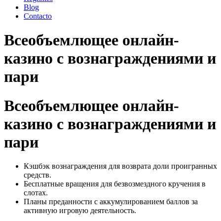
Blog
Contacto
Всеобъемлющее онлайн-
казино с вознаграждениями и
пари
Всеобъемлющее онлайн-
казино с вознаграждениями и
пари
Кэшбэк вознаграждения для возврата доли проигранных
средств.
Бесплатные вращения для безвозмездного кручения в
слотах.
Планы преданности с аккумулированием баллов за
активную игровую деятельность.