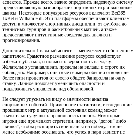
аспектов. Прежде всего, важно определить надежную систему,
предоставляющую разнообразие спортивных игр и выгодные
шансы. Некоторые популярных ресурсов включают Bet365,
1xBet и William Hill. Эти платформы обеспечивают клиентам
доступ к множеству спортивных дисциплин, от футбола до
теннисных турниров и баскетбольных матчей, а также
предоставляют интуитивные средства для анализа и
прогнозирования.
Дополнительно 1 важный аспект — менеджмент собственным
капиталом. Грамотное размещение ресурсов содействует
избежать убытков, и повысить вероятность на удачу.
Желательно устанавливать пределы на вклады и строго их
соблюдать. Например, опытные геймеры обычно отводят не
более пяти процентов от своего общего банкролла на одну
ставку. Данное помогает уменьшить опасности и
поддерживать управление над обстановкой.
Не следует упускать из виду о значимости анализа
спортивных событий. Применение статистики, исследование
прошедших игр и актуальной состояния команд может
значительно улучшить правильность оценок. Некоторые
игроки ещё применяют стратегии, например, "догон" либо
"вилка", чтобы расширить свои шансы на победу. Тем не
менее необходимо осознавать, что успех в пари зависит не