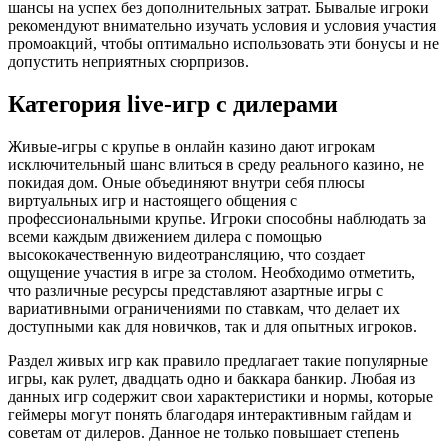
шансы на успех без дополнительных затрат. Бывалые игроки
рекомендуют внимательно изучать условия и условия участия
промоакций, чтобы оптимально использовать эти бонусы и не
допустить неприятных сюрпризов.
Категория live-игр с дилерами
Живые-игры с крупье в онлайн казино дают игрокам
исключительный шанс влиться в среду реального казино, не
покидая дом. Оные объединяют внутри себя плюсы
виртуальных игр и настоящего общения с
профессиональными крупье. Игроки способны наблюдать за
всеми каждым движением дилера с помощью
высококачественную видеотрансляцию, что создает
ощущение участия в игре за столом. Необходимо отметить,
что различные ресурсы представляют азартные игры с
вариативными ограничениями по ставкам, что делает их
доступными как для новичков, так и для опытных игроков.
Раздел живых игр как правило предлагает такие популярные
игры, как рулет, двадцать одно и баккара банкир. Любая из
данных игр содержит свои характеристики и нормы, которые
геймеры могут понять благодаря интерактивным гайдам и
советам от дилеров. Данное не только повышает степень