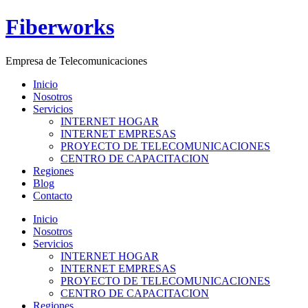
Ir
Fiberworks
al
contenido
Empresa de Telecomunicaciones
Inicio
Nosotros
Servicios
INTERNET HOGAR
INTERNET EMPRESAS
PROYECTO DE TELECOMUNICACIONES
CENTRO DE CAPACITACION
Regiones
Blog
Contacto
Menú
Inicio
Nosotros
Servicios
INTERNET HOGAR
INTERNET EMPRESAS
PROYECTO DE TELECOMUNICACIONES
CENTRO DE CAPACITACION
Regiones