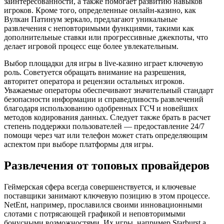
заинтересованности, а также помогает развитию навыков
игроков. Кроме того, определенные онлайн-казино, как
Вулкан Патинум зеркало, предлагают уникальные
развлечения с неповторимыми функциями, такими как
дополнительные ставки или прогрессивные джекпоты, что
делает игровой процесс еще более увлекательным.
Выбор площадки для игры в live-казино играет ключевую
роль. Советуется обращать внимание на разрешения,
авторитет оператора и рецензии остальных игроков.
Уважаемые операторы обеспечивают значительный стандарт
безопасности информации и справедливость развлечений
благодаря использованию одобренных ГСЧ и новейших
методов кодирования данных. Следует также брать в расчет
степень поддержки пользователей — предоставление 24/7
помощи через чат или телефон может стать определяющим
аспектом при выборе платформы для игры.
Развлечения от топовых провайдеров
Геймерская сфера всегда совершенствуется, и ключевые
поставщики занимают ключевую позицию в этом процессе.
NetEnt, например, прославился своими инновационными
слотами с потрясающей графикой и неповторимыми
бонусными возможностями. Их игры, например Starburst а