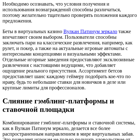
Необходимо осознавать, что условия получения и
использования вознаграждений способны различаться,
поэтому желательно тщательно проверять положения каждого
предложения.
Беты в виртуальных казино
Вулкан Патинум зеркало
также
впечатляют своим выбором. Пользователи способны
заключать пари на классические развлечения, например, как
рулет, и покер, а также на актуальные игровые автоматы с
интересными концепциями и визуальными эффектами.
Отдельные игорные заведения предоставляют эксклюзивные
развлечения с настоящими ведущими, что добавляет
ощущение реального присутствия. Ассортимент бетсов
предоставляет шанс каждому геймеру подобрать кое-что по
нраву, будь то небольшие ставки для новичков в деле или
крупные лимиты для профессионалов.
Слияние гэмблинг-платформы и
ставочной площадки
Комбинирование гэмблинг-платформы и ставочной системы,
как в Вулкан Патинум зеркало, делается все более
распространенным направлением в мире виртуальных забав.
Это позволяет игрокам не только получать удовольствие от