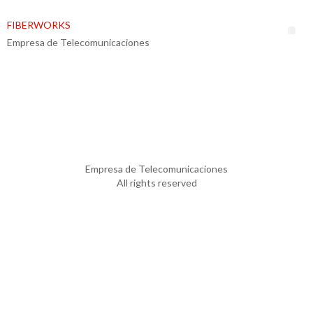
FIBERWORKS
Empresa de Telecomunicaciones
PLAY PLINKO, A NO COST
ONLINE GAME ON
KONGREGATE
Empresa de Telecomunicaciones
All rights reserved